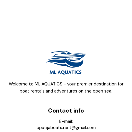
s
a
p
p
Welcome to ML AQUATICS - your premier destination for
boat rentals and adventures on the open sea.
Contact info
E-mail:
opatijaboats.rent@gmail.com