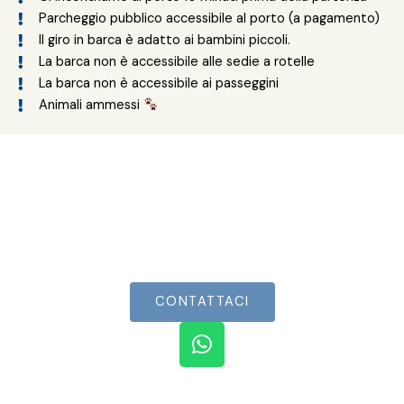
Parcheggio pubblico accessibile al porto (a pagamento)
Il giro in barca è adatto ai bambini piccoli.
La barca non è accessibile alle sedie a rotelle
La barca non è accessibile ai passeggini
Animali ammessi
Unisciti all'avventura!
Concediti un’esclusiva vacanza costiera,
dove la tranquillità si intreccia con
avventure esilaranti!
CONTATTACI
W
h
a
t