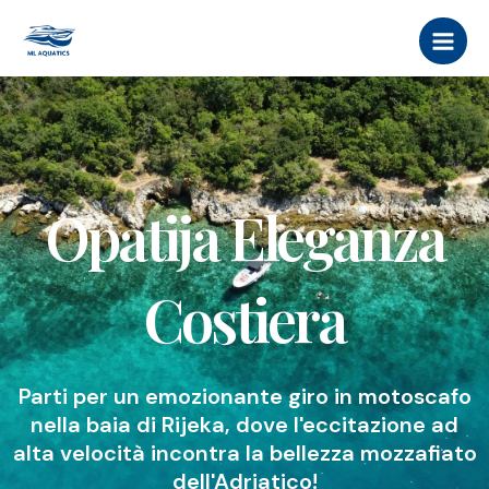
Vai
MAI
al
MEN
contenuto
Opatija Eleganza
Costiera
Parti per un emozionante giro in motoscafo
nella baia di Rijeka, dove l'eccitazione ad
alta velocità incontra la bellezza mozzafiato
dell'Adriatico!