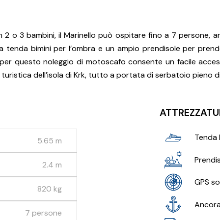
on 2 o 3 bambini, il Marinello può ospitare fino a 7 persone,
a tenda bimini per l’ombra e un ampio prendisole per prende
per questo noleggio di motoscafo consente un facile accesso
a turistica dell’isola di Krk, tutto a portata di serbatoio pieno 
ATTREZZATU
Tenda 
5.65 m
Prendis
2.4 m
GPS so
820 kg
Ancor
7 persone