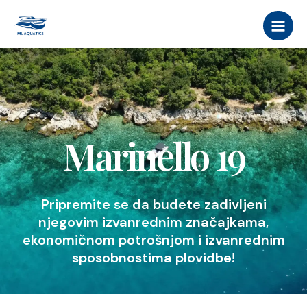
Skip
MAI
to
MEN
content
Marinello 19
Pripremite se da budete zadivljeni
njegovim izvanrednim značajkama,
ekonomičnom potrošnjom i izvanrednim
sposobnostima plovidbe!