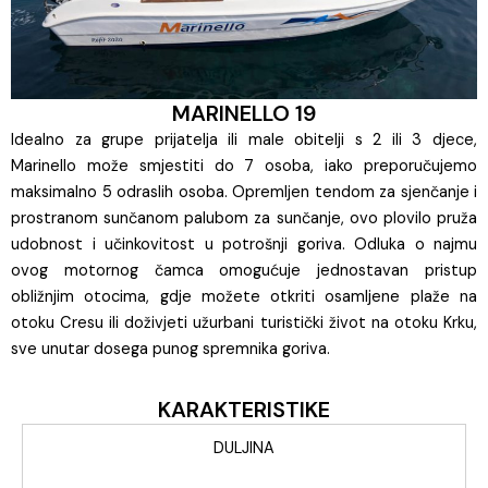
MARINELLO 19
Idealno za grupe prijatelja ili male obitelji s 2 ili 3 djece,
Marinello može smjestiti do 7 osoba, iako preporučujemo
maksimalno 5 odraslih osoba. Opremljen tendom za sjenčanje i
prostranom sunčanom palubom za sunčanje, ovo plovilo pruža
udobnost i učinkovitost u potrošnji goriva. Odluka o najmu
ovog motornog čamca omogućuje jednostavan pristup
obližnjim otocima, gdje možete otkriti osamljene plaže na
otoku Cresu ili doživjeti užurbani turistički život na otoku Krku,
sve unutar dosega punog spremnika goriva.
KARAKTERISTIKE
DULJINA