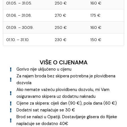
01.05. – 31.05.
250 €
160 €
01.06. – 31.08.
270 €
175 €
01.09. – 30.09.
250 €
160 €
01.10. – 31.10.
230 €
150 €
VIŠE O CIJENAMA
Gorivo nije uključeno u cijenu
Za najam broda bez skipera potrebna je plovidbena
dozvola
Ako nemate važeću plovidbenu dozvolu, mi Vam
osiguravamo skipera uz dodatnu naknadu
Cijene za skipera: cijeli dan (90 €), pola dana (60 €)
Dodatni sat naplaćuje se 30 €
Brod se nalazi u Opatiji. Dostavljanje glisera do Rijeke
naplaćuje se dodatno 40€