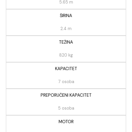
5.65 m
ŠIRINA
2.4 m
TEŽINA
820 kg
KAPACITET
7 osoba
PREPORUČENI KAPACITET
5 osoba
MOTOR