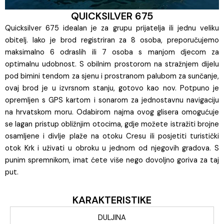
QUICKSILVER 675
Quicksilver 675 idealan je za grupu prijatelja ili jednu veliku
obitelj. Iako je brod registriran za 8 osoba, preporučujemo
maksimalno 6 odraslih ili 7 osoba s manjom djecom za
optimalnu udobnost. S obilnim prostorom na stražnjem dijelu
pod bimini tendom za sjenu i prostranom palubom za sunčanje,
ovaj brod je u izvrsnom stanju, gotovo kao nov. Potpuno je
opremljen s GPS kartom i sonarom za jednostavnu navigaciju
na hrvatskom moru. Odabirom najma ovog glisera omogućuje
se lagan pristup obližnjim otocima, gdje možete istražiti brojne
osamljene i divlje plaže na otoku Cresu ili posjetiti turistički
otok Krk i uživati u obroku u jednom od njegovih gradova. S
punim spremnikom, imat ćete više nego dovoljno goriva za taj
put.
KARAKTERISTIKE
DULJINA