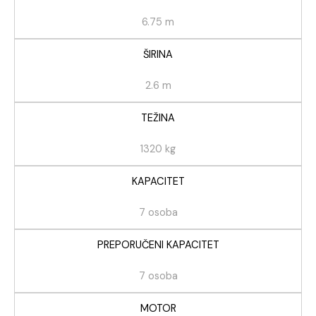
6.75 m
ŠIRINA
2.6 m
TEŽINA
1320 kg
KAPACITET
7 osoba
PREPORUČENI KAPACITET
7 osoba
MOTOR