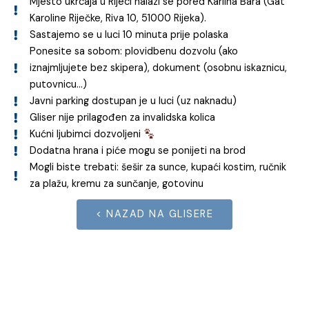
Mjesto ukrcaja u Rijeci nalazi se pored Karlina Bara (Gat
Karoline Riječke, Riva 10, 51000 Rijeka).
Sastajemo se u luci 10 minuta prije polaska
Ponesite sa sobom: plovidbenu dozvolu (ako
iznajmljujete bez skipera), dokument (osobnu iskaznicu,
putovnicu...)
Javni parking dostupan je u luci (uz naknadu)
Gliser nije prilagođen za invalidska kolica
Kućni ljubimci dozvoljeni
Dodatna hrana i piće mogu se ponijeti na brod
Mogli biste trebati: šešir za sunce, kupaći kostim, ručnik
za plažu, kremu za sunčanje, gotovinu
< NAZAD NA GLISERE
Pridruži se avanturi!