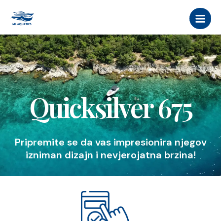
Skip
MAI
to
MEN
content
Quicksilver 675
Pripremite se da vas impresionira njegov
izniman dizajn i nevjerojatna brzina!