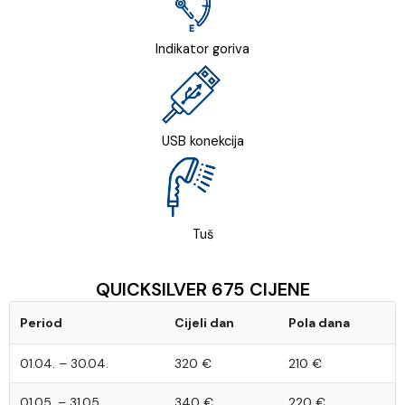
Indikator goriva
USB konekcija
Tuš
QUICKSILVER 675 CIJENE
Period
Cijeli dan
Pola dana
01.04. – 30.04.
320 €
210 €
01.05. – 31.05.
340 €
220 €