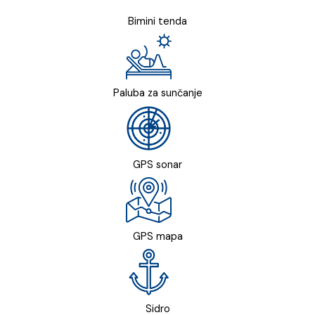
Bimini tenda
Paluba za sunčanje
GPS sonar
GPS mapa
Sidro