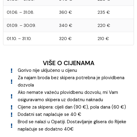
01.06. – 31.08.
360 €
235 €
01.09. – 30.09.
340 €
220 €
01.10. – 31.10.
320 €
210 €
VIŠE O CIJENAMA
Gorivo nije uključeno u cijenu
Za najam broda bez skipera potrebna je plovidbena
dozvola
Ako nemate važeću plovidbenu dozvolu, mi Vam
osiguravamo skipera uz dodatnu naknadu
Cijene za skipera: cijeli dan (90 €), pola dana (60 €)
Dodatni sat naplaćuje se 40 €
Brod se nalazi u Opatiji. Dostavljanje glisera do Rijeke
naplaćuje se dodatno 40€