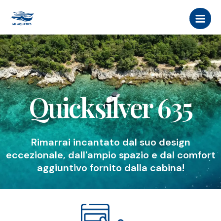
Vai
MAI
al
MEN
contenuto
Quicksilver 635
Rimarrai incantato dal suo design
eccezionale, dall'ampio spazio e dal comfort
aggiuntivo fornito dalla cabina!