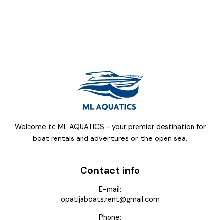
a
p
p
Welcome to ML AQUATICS - your premier destination for
boat rentals and adventures on the open sea.
Contact info
E-mail:
opatijaboats.rent@gmail.com
Phone: