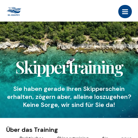
Zum
MAI
Inhalt
MEN
springen
Skippertraining
Sie haben gerade Ihren Skipperschein
erhalten, zögern aber, alleine loszugehen?
Keine Sorge, wir sind für Sie da!
Über das Training